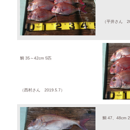
（平井さん
20
鯛 35～42cm 5匹
（西村さん 2019.5.7
）
鯛 47、48cm 