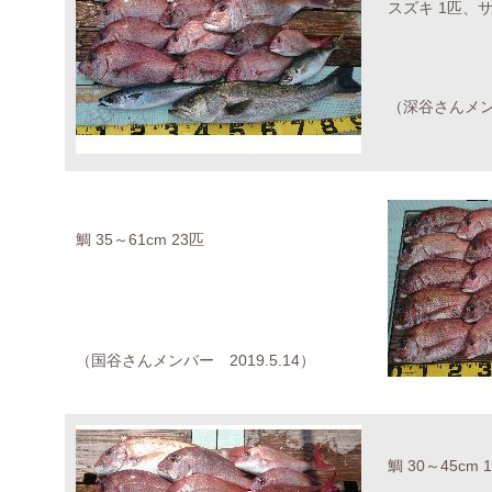
スズキ 1匹、サ
（深谷さんメ
鯛 35～61cm 23匹
（国谷さんメンバー 2019.5.14
）
鯛 30～45cm 