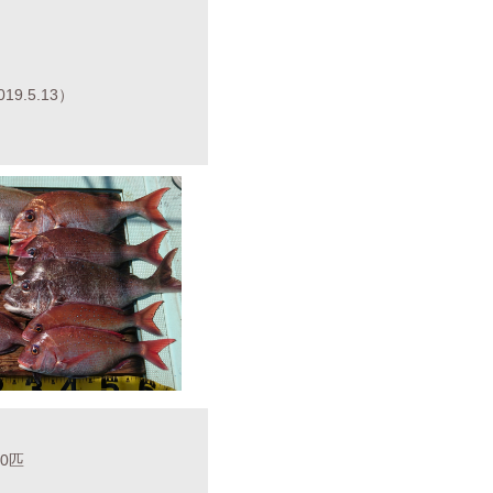
19.5.13）
20匹