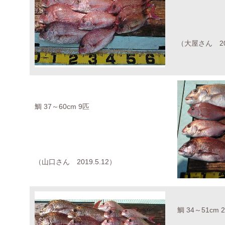
（大屋さん
20
鯛 37～60cm 9匹
（山口さん 2019.5.12
）
鯛 34～51cm 