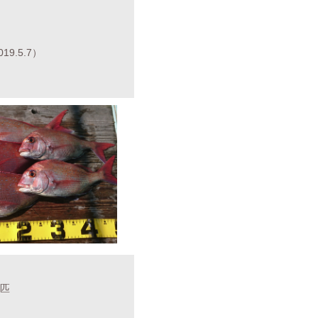
19.5.7）
2匹