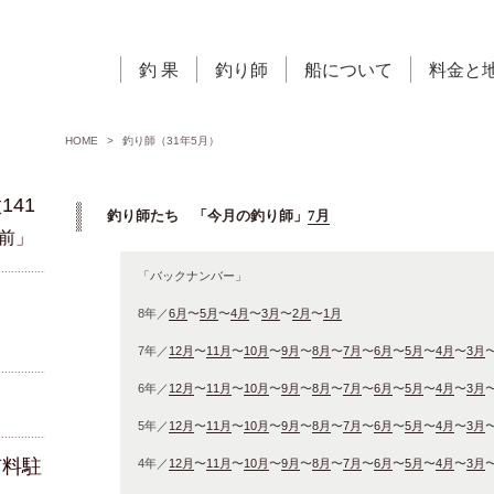
」
釣 果
釣り師
船について
料金と
HOME
>
釣り師（31年5月）
41
釣り師たち 「今月の釣り師」
7月
前」
「バックナンバー」
8年／
6月
〜
5月
〜
4月
〜
3月
〜
2月
〜
1月
7年／
12月
〜
11月
〜
10月
〜
9月
〜
8月
〜
7月
〜
6月
〜
5月
〜
4月
〜
3月
6年／
12月
〜
11月
〜
10月
〜
9月
〜
8月
〜
7月
〜
6月
〜
5月
〜
4月
〜
3月
5年／
12月
〜
11月
〜
10月
〜
9月
〜
8月
〜
7月
〜
6月
〜
5月
〜
4月
〜
3月
有料駐
4年／
12月
〜
11月
〜
10月
〜
9月
〜
8月
〜
7月
〜
6月
〜
5月
〜
4月
〜
3月