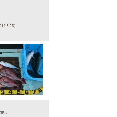
19.5.25）
13匹、