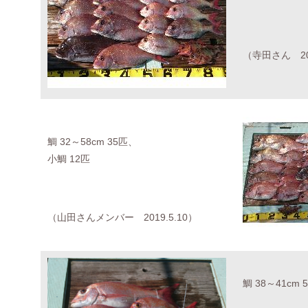
（寺田さん
20
鯛 32～58cm 35匹、
小鯛 12匹
（山田さんメンバー 2019.5.10
）
鯛 38～41cm 