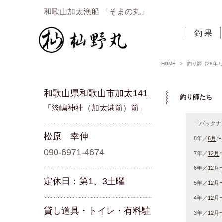
和歌山加太漁船 「そまの丸」
釣 果
HOME
>
釣り師（28年7
和歌山県和歌山市加太141
釣り師たち 「
「淡嶋神社（加太港前）前」
「バックナ
松原 幸伸
8年／
6月
〜
090-6971-4674
7年／
12月
6年／
12月
定休日：第1、3土曜
5年／
12月
4年／
12月
貸し道具・トイレ・有料駐
3年／
12月