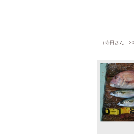
（
寺田さん
201