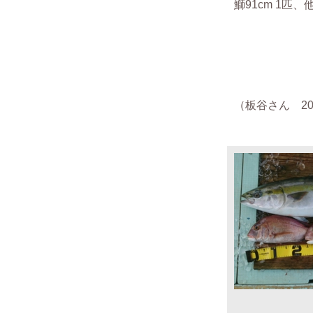
鰤91cm 1匹
（板谷さん 201