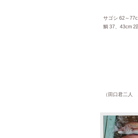
サゴシ 62～77
鯛 37、43cm
（田口君二人 20