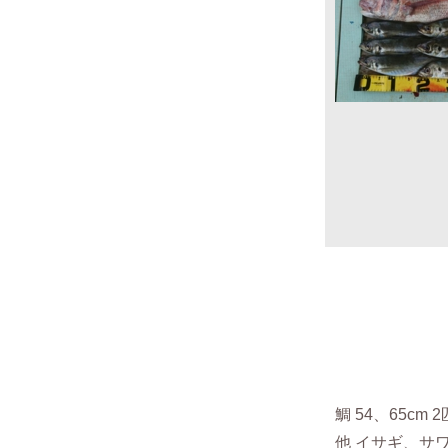
鯛
54、65cm 
他 イサギ、サ