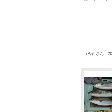
（
今西さん
201