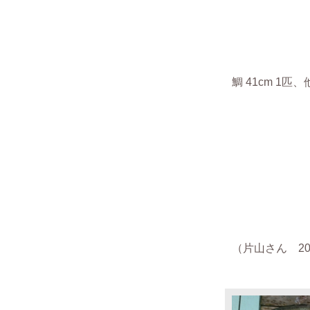
鯛 41cm 1匹
（片山さん 201