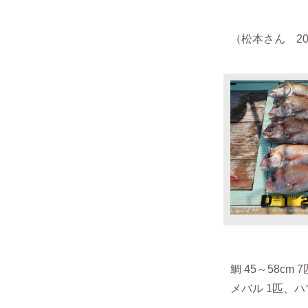
（松本さん 202
鯛 45～58cm 
メバル 1匹、ハ