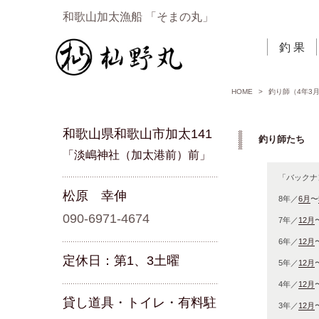
和歌山加太漁船 「そまの丸」
釣 果
HOME
>
釣り師（4年3
和歌山県和歌山市加太141
釣り師たち 「
「淡嶋神社（加太港前）前」
「バックナ
松原 幸伸
8年／
6月
〜
090-6971-4674
7年／
12月
6年／
12月
定休日：第1、3土曜
5年／
12月
4年／
12月
貸し道具・トイレ・有料駐
3年／
12月