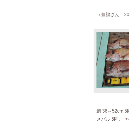
（豊福さん 202
鯛 36～52
cm 
メバル 5匹、セ