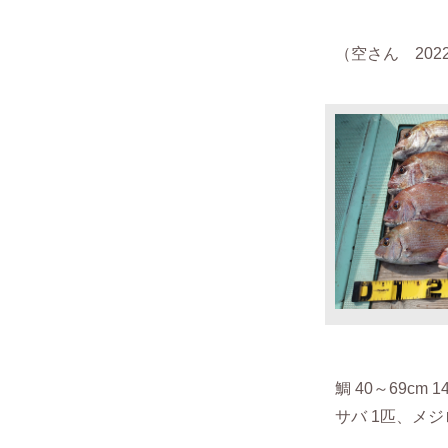
（空さん 2022.
鯛 40～69
cm 
サバ 1匹、メジ