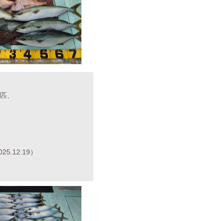
4匹、
5.12.19）