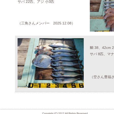
サバ 22匹、アジ 小3匹
（三角さんメンバー 2025.12.08）
鯛 38、42cm 
サバ 8匹、マナ
（空さん豊福さん
Copyright (C) 2012 All Rights Reserved.