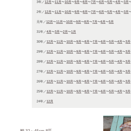
3年／
12月
〜
11月
〜
10月
〜
9月
〜
8月
〜
7月
〜
6月
〜
5月
〜
4月
〜
3月
2年／
12月
〜
11月
〜
10月
〜
9月
〜
8月
〜
7月
〜
6月
〜
5月
〜
4月
〜
3月
元年／
12月
〜
11月
〜
10月
〜
9月
〜
8月
〜
7月
〜
6月
〜
5月
31年／
4月
〜
3月
〜
2月
〜
1月
30年／
12月
〜
11月
〜
10月
〜
9月
〜
8月
〜
7月
〜
6月
〜
5月
〜
4月
〜
3月
29年／
12月
〜
11月
〜
10月
〜
9月
〜
8月
〜
7月
〜
6月
〜
5月
〜
4月
〜
3月
28年／
12月
〜
11月
〜
10月
〜
9月
〜
8月
〜
7月
〜
6月
〜
5月
〜
4月
〜
3月
27年／
12月
〜
11月
〜
10月
〜
9月
〜
8月
〜
7月
〜
6月
〜
5月
〜
4月
〜
3月
26年／
12月
〜
11月
〜
10月
〜
9月
〜
8月
〜
7月
〜
6月
〜
5月
〜
4月
〜
3月
25年／
12月
〜
11月
〜
10月
〜
9月
〜
8月
〜
7月
〜
6月
〜
5月
〜
4月
〜
3月
24年／
12月
鯛 32～45cm 8匹、