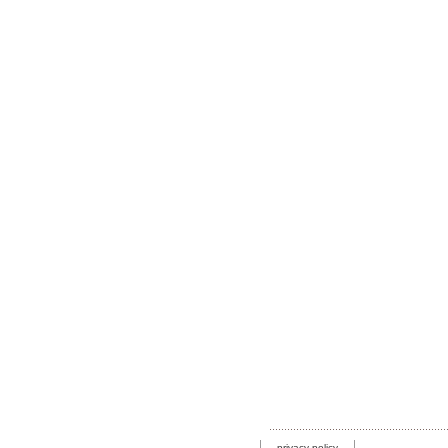
privacy policy