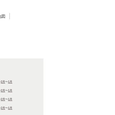
地図
〜
2月
〜
1月
〜
2月
〜
1月
〜
2月
〜
1月
〜
2月
〜
1月