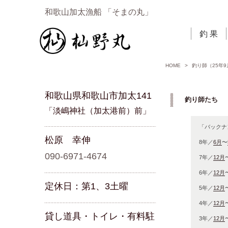
和歌山加太漁船 「そまの丸」
釣 果
HOME
>
釣り師（25年9
和歌山県和歌山市加太141
釣り師たち 「
「淡嶋神社（加太港前）前」
「バックナ
松原 幸伸
8年／
6月
〜
090-6971-4674
7年／
12月
6年／
12月
定休日：第1、3土曜
5年／
12月
4年／
12月
貸し道具・トイレ・有料駐
3年／
12月