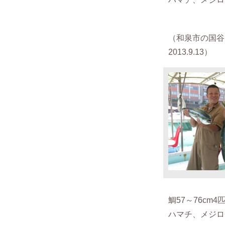
（
和泉市の国谷
2013.9.13）
鯛57～76cm4
ハマチ、メジロ6