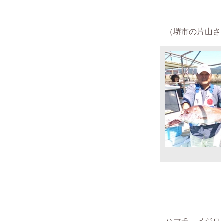
（堺市の片山さん 
ハマチ、メジロ57