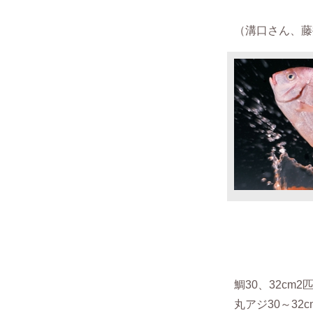
（
溝口さん、藤
鯛30、32cm2
丸アジ30～32c