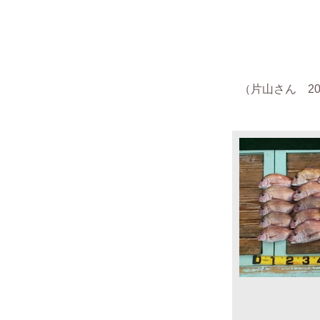
（
片山さん
201