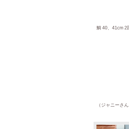
鯛
40、41cm 2
（
ジャニーさん