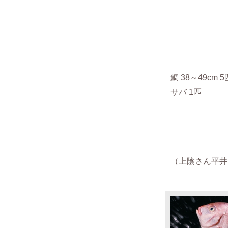
鯛 38～49cm 
サバ 1匹
（
上陰さん平井