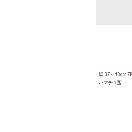
鯛 37～43cm 
ハマチ 1匹