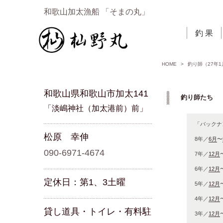
和歌山加太漁船 「そまの丸」
釣 果
HOME
>
釣り師（27年1
和歌山県和歌山市加太141
釣り師たち 「
「淡嶋神社（加太港前）前」
「バックナ
松原 幸伸
8年／
6月
〜
090-6971-4674
7年／
12月
6年／
12月
定休日：第1、3土曜
5年／
12月
4年／
12月
貸し道具・トイレ・有料駐
3年／
12月