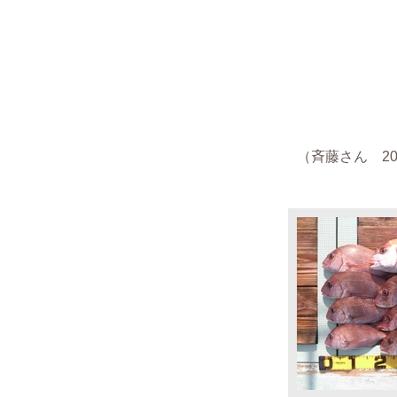
（
斉藤さん
201