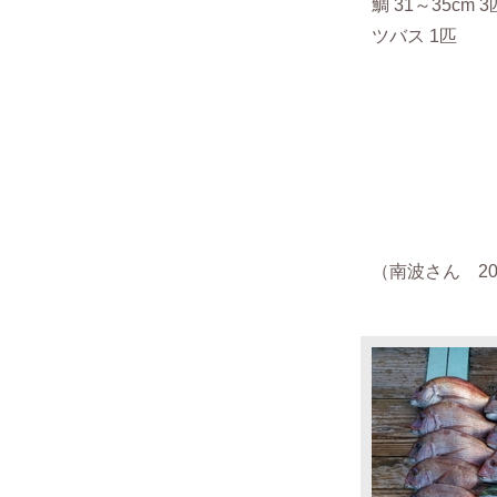
鯛 31～35cm 
ツバス 1匹
（南波さん 201