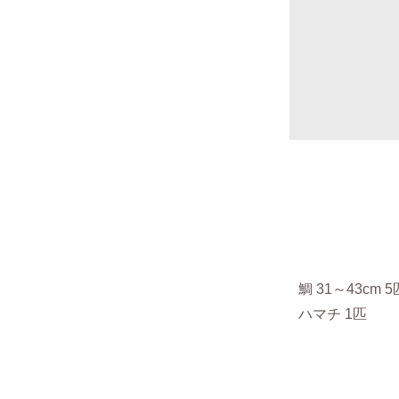
鯛
31～43cm 
ハマチ 1
匹