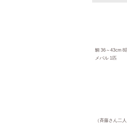
鯛 36～43cm 
メバル 1匹
（斉藤さん二人 2