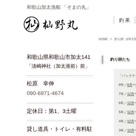
和歌山加太漁船 「そまの丸」
釣 果
HOME
>
釣り師（6年3
和歌山県和歌山市加太141
釣り師たち 「
「淡嶋神社（加太港前）前」
「バックナ
松原 幸伸
8年／
6月
〜
090-6971-4674
7年／
12月
6年／
12月
定休日：第1、3土曜
5年／
12月
4年／
12月
貸し道具・トイレ・有料駐
3年／
12月